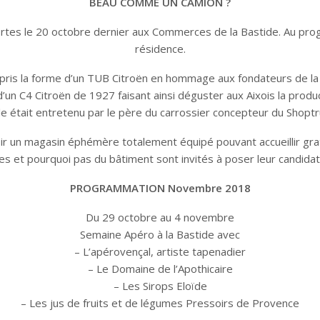
BEAU COMME UN CAMION
?
s le 20 octobre dernier aux Commerces de la Bastide. Au progra
résidence.
e a pris la forme d’un TUB Citroën en hommage aux fondateurs de la 
t d’un C4 Citroën de 1927 faisant ainsi déguster aux Aixois la pro
le était entretenu par le père du carrossier concepteur du Shoptr
ir un magasin éphémère totalement équipé pouvant accueillir grat
es et pourquoi pas du bâtiment sont invités à poser leur candida
PROGRAMMATION Novembre 2018
Du 29 octobre au 4 novembre
Semaine Apéro à la Bastide avec
– L’apérovençal, artiste tapenadier
– Le Domaine de l’Apothicaire
– Les Sirops Eloïde
– Les jus de fruits et de légumes Pressoirs de Provence