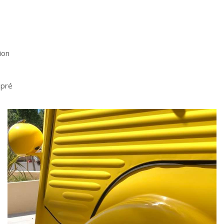
ion
upré