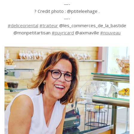
—-
?
Credit photo : @ptiteleehage .
—-
#
deliceoriental
#
traiteur
@les_commerces_de_la_bastide
@monpetitartisan
#
puyricard
@aixmaville
#
nouveau