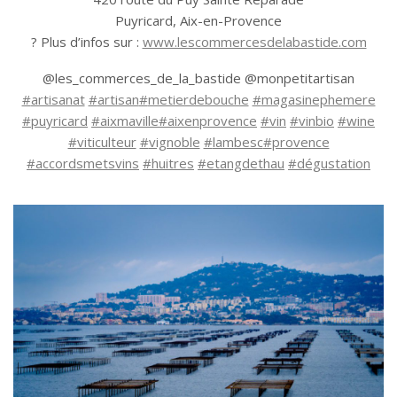
Puyricard, Aix-en-Provence
?
Plus d’infos sur :
www.lescommercesdelabastide.com
@les_commerces_de_la_bastide @monpetitartisan
#
artisanat
#
artisan
#
metierdebouche
#
magasinephemere
#
puyricard
#
aixmaville
#
aixenprovence
#
vin
#
vinbio
#
wine
#
viticulteur
#
vignoble
#
lambesc
#
provence
#
accordsmetsvins
#
huitres
#
etangdethau
#
dégustation