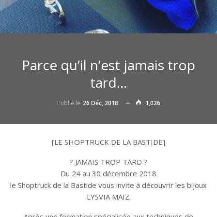
Parce qu’il n’est jamais trop
tard…
Publié le
26 Déc, 2018
1,026
[LE SHOPTRUCK DE LA BASTIDE]
?
JAMAIS TROP TARD
?
Du 24 au 30 décembre 2018
le Shoptruck de la Bastide vous invite à découvrir les bijoux
LYSVIA MAIZ.
Après une formation spécialisée aux techniques de