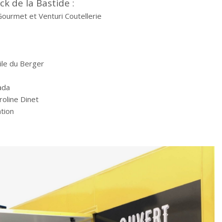
ck de la Bastide :
 Gourmet et Venturi Coutellerie
ile du Berger
ada
roline Dinet
ation